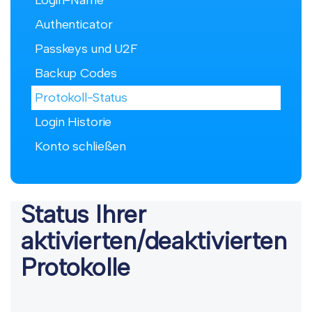
Login-Name
Authenticator
Passkeys und U2F
Backup Codes
Protokoll-Status
Login Historie
Konto schließen
Status Ihrer
aktivierten/deaktivierten
Protokolle