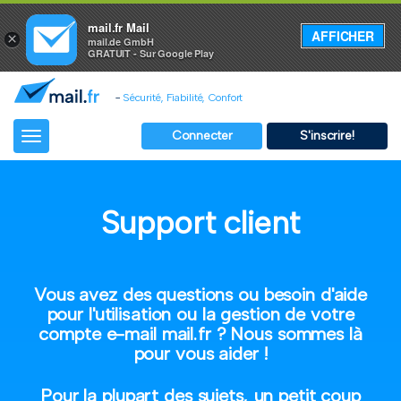
mail.fr Mail
AFFICHER
×
mail.de GmbH
GRATUIT - Sur Google Play
-
Sécurité, Fiabilité, Confort
Connecter
S'inscrire!
Toggle
navigation
Support client
Vous avez des questions ou besoin d'aide
pour l'utilisation ou la gestion de votre
compte e-mail mail.fr ? Nous sommes là
pour vous aider !
Pour la plupart des sujets, un petit coup